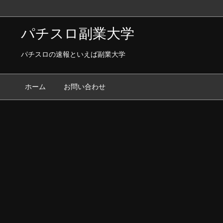
パチスロ副業大学
パチスロの速報といえば副業大学
ホーム
お問い合わせ