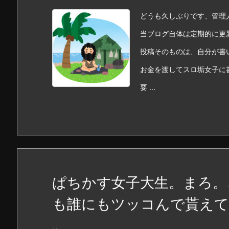
どうも久しぶりです、管理
当ブログ自体は定期的に更
投稿そのものは、自分が書
お金を渡してスロ垢女子に
要 ...
ぱちかす女子大生。まろ。
も誰にもツッコんで貰えて