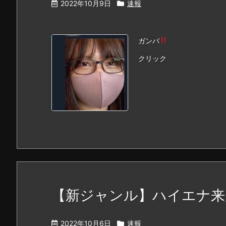
2022年10月9日
速報
ガンバ
クリック
【新ジャンル】ハイエナ来
2022年10月6日
速報