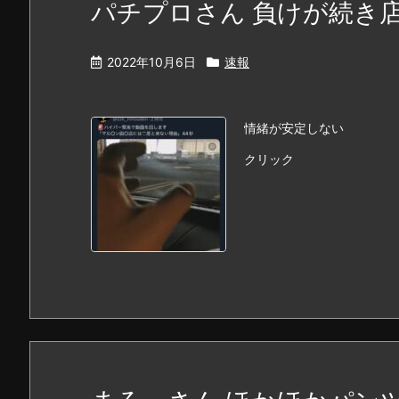
パチプロさん 負けが続き
2022年10月6日
速報
情緒が安定しない
クリック