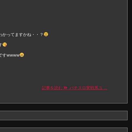
わかってますかね・・？
す
すwwww
記事を読む
パチスロ実戦系ユ ...