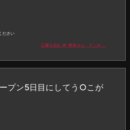
ください
記事を読む
塾長さん アンチ ...
ープン5日目にしてう○こが