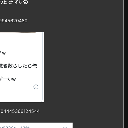
特定される
249945620480
30704445366124544