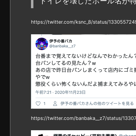
トイレを壊したホール名が
https://twitter.com/ksnc_8/status/1330557
https://twitter.com/banbaka__z7/status/13