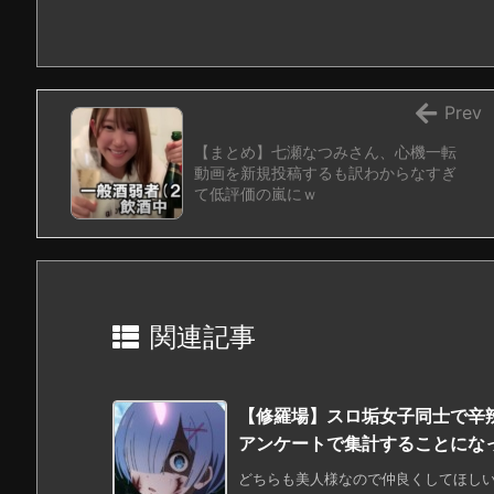
Prev
【まとめ】七瀬なつみさん、心機一転
動画を新規投稿するも訳わからなすぎ
て低評価の嵐にｗ
関連記事
【修羅場】スロ垢女子同士で辛
アンケートで集計することにな
どちらも美人様なので仲良くしてほしいで