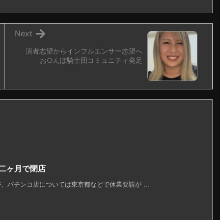
Next
演者志望からインフルエンサー志望へ
お○んぽ騎士団コミュニティ発足
が二ヶ月で閉店
パチンコ店については東京都などで休業要請が ...