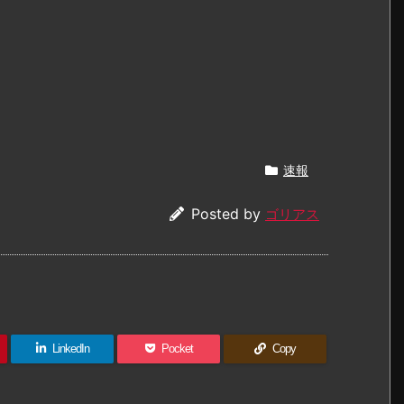
速報
Posted by
ゴリアス
LinkedIn
Pocket
Copy