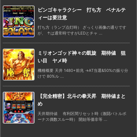
ビンゴキャラクシー 打ち方 ペナルテ
ィーは要注意
打ち方（ランプ点灯時） ざっくり画像の通りです
が、 ↑は通常時ですがLEDとチャ ...
ミリオンゴッド神々の凱旋 期待値 狙
い目 ヤメ時
機種概要 天井 1480+前兆 →AT当選&50%の振り分
けで 80%ル ...
【完全精密】北斗の拳天昇 期待値まと
め
天井期待値 有利区間リセット時（激闘バトルボ
ーナス偶数スルー時） 開始等価非等 ...