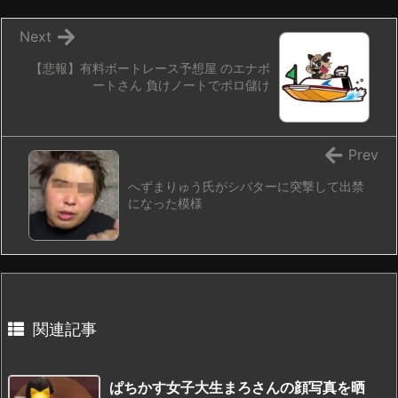
Next
【悲報】有料ボートレース予想屋 のエナボ
ートさん 負けノートでボロ儲け
Prev
へずまりゅう氏がシバターに突撃して出禁
になった模様
関連記事
ぱちかす女子大生まろさんの顔写真を晒