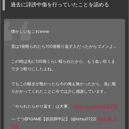
過去に誹謗中傷を行っていたことを認める
懐かしいなこれwww
昔は1発殴られたら100発殴り返す人だったからゴメンよ…
この時は先に100発くらい殴られたから、もう血ぃ吐くま
でタコ殴りにしたよね。
でもこの騒ぎが無かったら今の俺も無かったから、急に殴
りかかってくれたことに今では少し感謝しています。
「やられたらやり返す」は大事。
https://t.co/pmgLiDZfSj
— てつ@1GAME【妖回胴中記】 (@tetsu0722)
May 24, 2
020