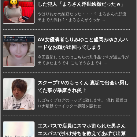
した犯人「まろさん浮世絵顔だったｗ」
やはりおかめ納豆だった・・・？ まろさんの顔流
出までの流れ 1・まろさんがうっか ...
AV女優演者もりみゆこと盛岡みゆさんハ
ードなお顔が出回ってしまう
今回宣伝してたのはこちらの別作品ですが過去作が
出てきたようです ごちそうさまです ...
スクープTVのもっくん 裏垢で出会い厨し
てた事が暴露され炎上
しばらくブログのトップに致します。 流れ 最近コ
ロナ騒動でツイッター界隈を賑わせ ...
エスパスで店員にスマホ割られた男さん
エスパスで掛け持ちを教えてあげて出禁