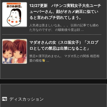
12/27更新 パチンコ実戦女子大生ユーチ
ューバーさん、顔がオカメ納豆に似てい
ると言われブチ切れてしまう。
人気者は羨ましいなあ。。。 以前の記事でも纏め
た方なのですが、 の騒動後今度は顔 ...
マダオさんの女（スロ垢女子）「スロプ
ロとしての禁忌は出禁になること」
禁忌←漢字読めません。 マダオ氏との関係 相思相
愛の模様
...
ディスカッション