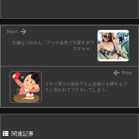
Next
七瀬なつみさん「アンチ必死で可愛すぎワ
ロタｗｗ」
Prev
イキリ系スロ垢女子さん自撮りを晒すもブ
スと言われてブチギレてしまう。
関連記事