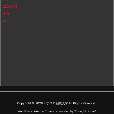
設定判別
速報
雑記
Copyright ©
2026
パチスロ副業大学
All Rights Reserved.
WordPress Luxeritas Theme is provided by "
Thought is free
".